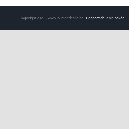
Copyright 2021 | www.journeedeclic.be |
Respect de la vie privée