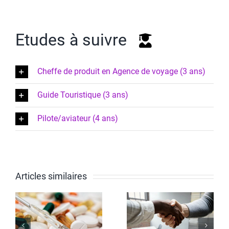
Etudes à suivre
Cheffe de produit en Agence de voyage (3 ans)
Guide Touristique (3 ans)
Pilote/aviateur (4 ans)
Articles similaires
Sciences
cal
Horeca